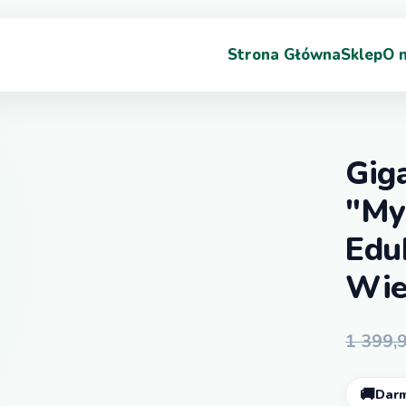
Strona Główna
Sklep
O 
Gig
"Mys
Edu
Wie
1 399,
🚚
Darm