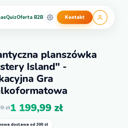
nas
Quiz
Oferta B2B
Kontakt
antyczna planszówka
tery Island" -
kacyjna Gra
lkoformatowa
1 199,99
zł
99
zł
owa dostawa od 300 zł