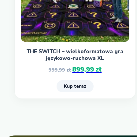
THE SWITCH – wielkoformatowa gra
językowo-ruchowa XL
899,99
zł
999,99
zł
Kup teraz